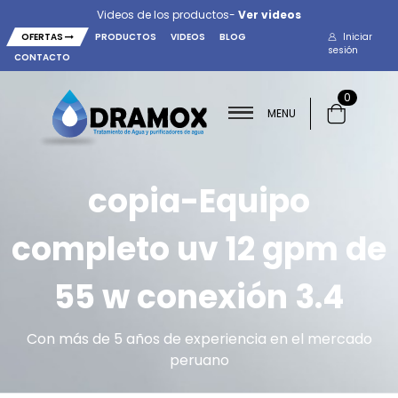
Videos de los productos-
Ver videos
OFERTAS
PRODUCTOS
VIDEOS
BLOG
Iniciar
sesión
CONTACTO
0
MENU
copia-Equipo
completo uv 12 gpm de
55 w conexión 3.4
Con más de 5 años de experiencia en el mercado
peruano