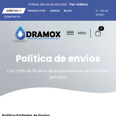
Videos de los productos-
Ver videos
OFERTAS
PRODUCTOS
VIDEOS
BLOG
Iniciar
sesión
CONTACTO
0
MENU
Política de envíos
Con más de 10 años de experiencia en el mercado
peruano
Política Estándar de Envíos