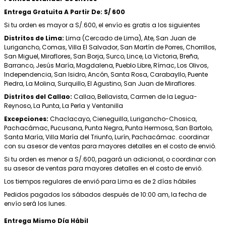
Entrega Gratuita A Partir De: S/ 600
Si tu orden es mayor a S/.600, el envío es gratis a los siguientes
Distritos de Lima:
Lima (Cercado de Lima), Ate, San Juan de
Lurigancho, Comas, Villa El Salvador, San Martín de Porres, Chorrillos,
San Miguel, Miraflores, San Borja, Surco, Lince, La Victoria, Breña,
Barranco, Jesús María, Magdalena, Pueblo Libre, Rímac, Los Olivos,
Independencia, San Isidro, Ancón, Santa Rosa, Carabayllo, Puente
Piedra, La Molina, Surquillo, El Agustino, San Juan de Miraflores.
Distritos del Callao:
Callao, Bellavista, Carmen de la Legua-
Reynoso, La Punta, La Perla y Ventanilla
Excepciones:
Chaclacayo, Cieneguilla, Lurigancho-Chosica,
Pachacámac, Pucusana, Punta Negra, Punta Hermosa, San Bartolo,
Santa María, Villa María del Triunfo, Lurín, Pachacámac. coordinar
con su asesor de ventas para mayores detalles en el costo de envió.
Si tu orden es menor a S/.600, pagará un adicional, o coordinar con
su asesor de ventas para mayores detalles en el costo de envió.
Los tiempos regulares de envió para Lima es de 2 días hábiles
Pedidos pagados los sábados después de 10:00 am, la fecha de
envío será los lunes.
Entrega Mismo Día Hábil