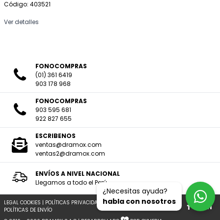
Código: 403521
Ver detalles
FONOCOMPRAS
(01) 361 6419
903 178 968
FONOCOMPRAS
903 595 681
922 827 655
ESCRIBENOS
ventas@dramox.com
ventas2@dramox.com
ENVÍOS A NIVEL NACIONAL
Llegamos a todo el Perú
¿Necesitas ayuda?
habla con nosotros
LEGAL COOKIES
|
POLÍTICAS PRIVACIDAD
|
TERMINOS Y CONDICIONES
|
POLÍTICAS DE ENVÍO