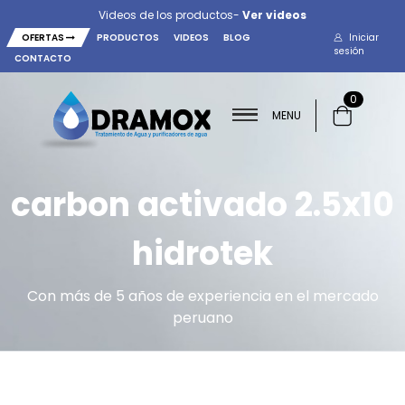
Videos de los productos-
Ver videos
OFERTAS
PRODUCTOS
VIDEOS
BLOG
Iniciar
sesión
CONTACTO
0
MENU
carbon activado 2.5x10
hidrotek
Con más de 5 años de experiencia en el mercado
peruano