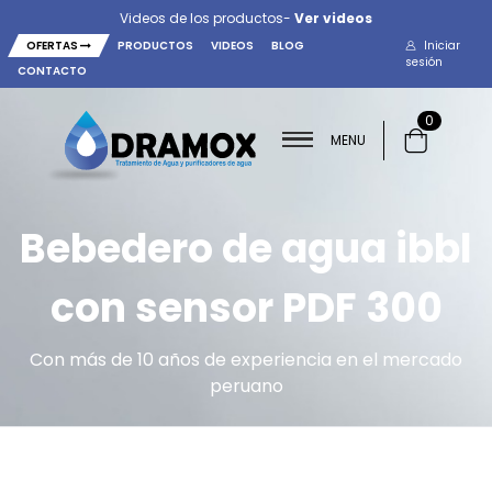
Videos de los productos-
Ver videos
OFERTAS
PRODUCTOS
VIDEOS
BLOG
Iniciar
sesión
CONTACTO
0
MENU
Bebedero de agua ibbl
con sensor PDF 300
Con más de 10 años de experiencia en el mercado
peruano