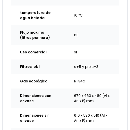
temperatura de
10 °C
agua helada
Flujo máximo
60
(litros por hora)
Uso comercial
si
Filtros ibbl
c+5 y pre c+3
Gas ecológico
R 134a
Dimensiones con
670 x 460 x 480 (Al x
envase
An x P) mm
Dimensiones sin
610 x 530 x 510 (Al x
envase
An x P) mm