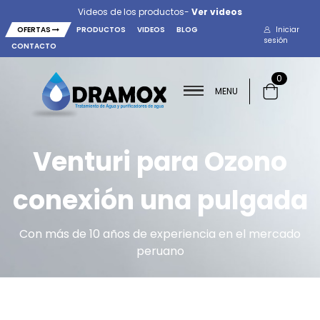
Videos de los productos-
Ver videos
OFERTAS
PRODUCTOS
VIDEOS
BLOG
Iniciar
sesión
CONTACTO
0
MENU
Venturi para Ozono
conexión una pulgada
Con más de 10 años de experiencia en el mercado
peruano