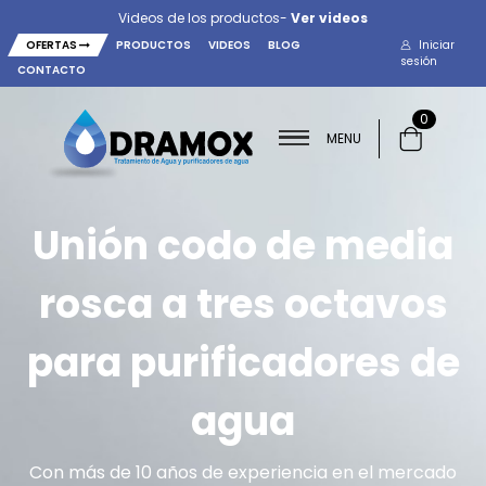
Videos de los productos-
Ver videos
OFERTAS
PRODUCTOS
VIDEOS
BLOG
Iniciar
sesión
CONTACTO
0
MENU
Unión codo de media
rosca a tres octavos
para purificadores de
agua
Con más de 10 años de experiencia en el mercado