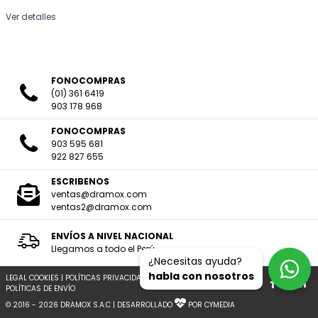
Ver detalles
FONOCOMPRAS
(01) 361 6419
903 178 968
FONOCOMPRAS
903 595 681
922 827 655
ESCRIBENOS
ventas@dramox.com
ventas2@dramox.com
ENVÍOS A NIVEL NACIONAL
Llegamos a todo el Perú
¿Necesitas ayuda?
habla con nosotros
LEGAL COOKIES
|
POLÍTICAS PRIVACIDAD
|
TERMINOS Y CONDICIONES
|
POLÍTICAS DE ENVÍO
© 2016 - 2026 DRAMOX S.A.C | DESARROLLADO
POR CYMEDIA