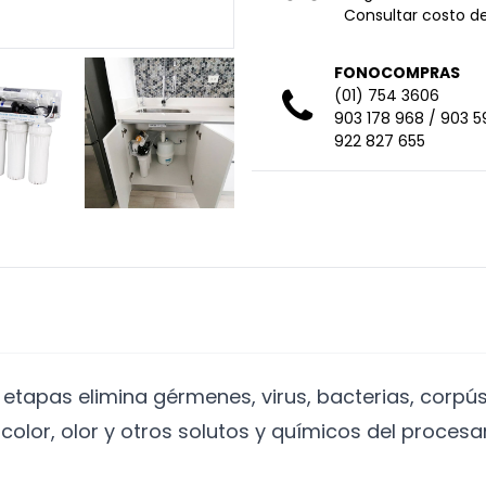
Consultar costo de
FONOCOMPRAS
(01) 754 3606
903 178 968
/
903 5
922 827 655
 etapas elimina gérmenes, virus, bacterias, corpú
r, color, olor y otros solutos y químicos del proc