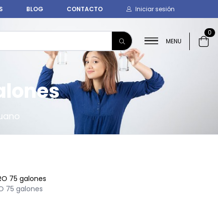
S
BLOG
CONTACTO
Iniciar sesión
0
MENU
alones
ruano
RO 75 galones
O 75 galones