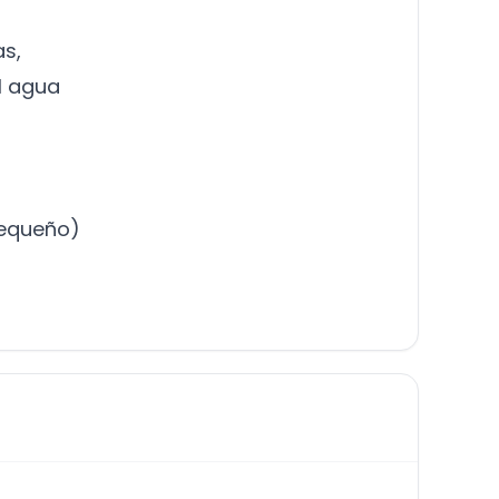
as,
el agua
pequeño)