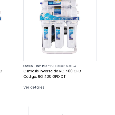
OSMOSIS INVERSA Y PUFICADORES AGUA
OSMOSIS 
PD
Osmosis inversa de RO 400 GPD
Purifica
Código: RO 400 GPD DT
conexi
Código
Ver detalles
Ver det