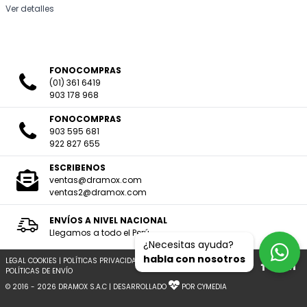
Ver detalles
FONOCOMPRAS
(01) 361 6419
903 178 968
FONOCOMPRAS
903 595 681
922 827 655
ESCRIBENOS
ventas@dramox.com
ventas2@dramox.com
ENVÍOS A NIVEL NACIONAL
Llegamos a todo el Perú
¿Necesitas ayuda?
habla con nosotros
LEGAL COOKIES
|
POLÍTICAS PRIVACIDAD
|
TERMINOS Y CONDICIONES
|
POLÍTICAS DE ENVÍO
© 2016 - 2026 DRAMOX S.A.C | DESARROLLADO
POR CYMEDIA