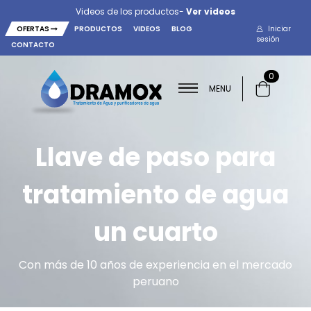
Videos de los productos-
Ver videos
OFERTAS
PRODUCTOS
VIDEOS
BLOG
Iniciar
sesión
CONTACTO
0
MENU
Llave de paso para
tratamiento de agua
un cuarto
Con más de 10 años de experiencia en el mercado
peruano