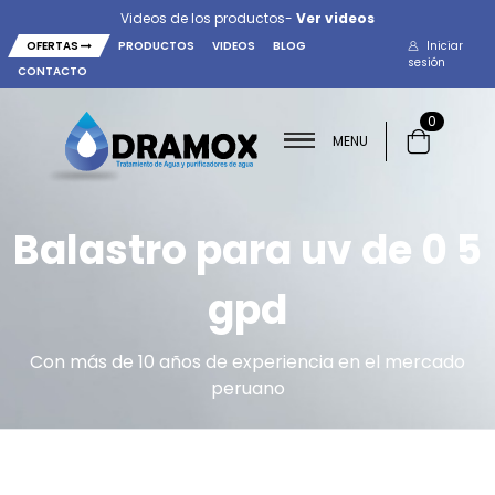
Videos de los productos-
Ver videos
OFERTAS
PRODUCTOS
VIDEOS
BLOG
Iniciar
sesión
CONTACTO
0
MENU
Balastro para uv de 0 5
gpd
Con más de 10 años de experiencia en el mercado
peruano